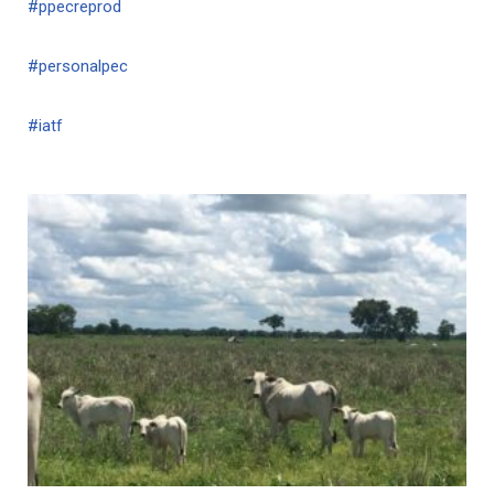
#
ppecreprod
#
personalpec
#
iatf